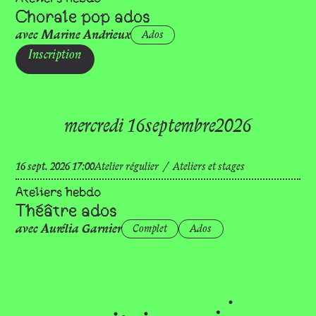
Chorale pop ados
avec Marine Andrieux
Ados
Inscription
mercredi 16
septembre
2026
septembre
16
sept.
2026
17:00
Atelier régulier
/
Ateliers et stages
Ateliers hebdo
Théâtre ados
avec Aurélia Garnier
Complet
Ados