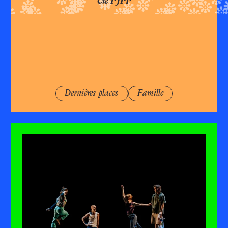
Cie PJPP
Dernières places
Famille