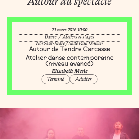
Autour du spectacle
mars
21
mars
2026
10:00
Danse
/
Ateliers et stages
Nort-sur-Erdre
/
Salle Paul Doumer
Autour de Tendre Carcasse
Atelier danse contemporaine
(niveau avancé)
Elisabeth Merle
Terminé
Adultes