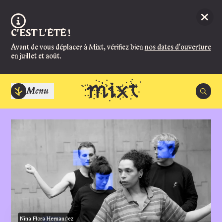
Aller au contenu principal
Ferme
Information :
C'EST L'ÉTÉ !
Avant de vous déplacer à Mixt, vérifiez bien
nos dates d'ouverture
en juillet et août.
Menu
Recherc
Spectacl
Agend
ACCUEIL
Manger et 
Fermé, ouvre Lundi à 14:00
Infos prati
BILLETTERIE
Magazi
Fermé, ouvre Jeudi 27 août à 14:00
Mixt
Les soirs de spectacle, la billetterie ouvre 1h30 avant en salle Super et 
Nina Flora Hernandez