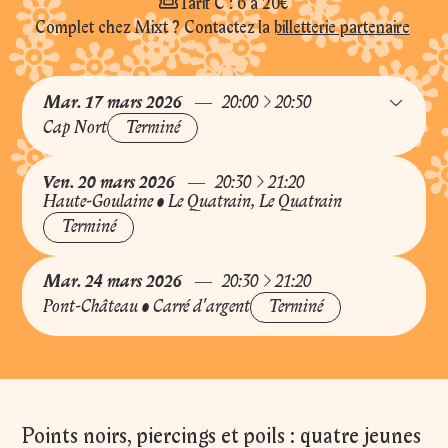
Ca
Tarif C : 6 à 20€
Complet chez Mixt ? Contactez la
billetterie partenaire
à
Mar.
17
mars
2026
20:00
20:50
Cap Nort
Terminé
à
Ven.
20
mars
2026
20:30
21:20
Haute-Goulaine
•
Le Quatrain
,
Le Quatrain
Terminé
à
Mar.
24
mars
2026
20:30
21:20
Pont-Château
•
Carré d'argent
Terminé
Points noirs, piercings et poils : quatre jeunes