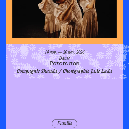
Poto
du
novembre
au
novembre
14
nov.
―
20
nov.
2026
Danse
Potomitan
Compagnie Skanda / Chorégraphie Jade Lada
Famille