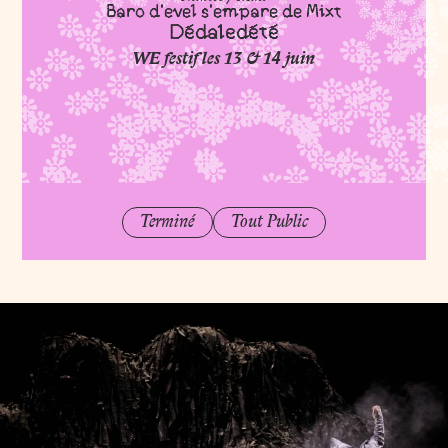
M
Baro d'evel s'empare de Mixt
Dédaledété
WE festif les 13 & 14 juin
Déda
Terminé
Tout Public