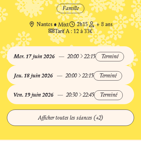
so
Famille
Nantes
•
Mixt
2h15
+ 8 ans
Tarif A : 12 à 33€
Durée du spectacle : 2h15
à
Mer.
17
juin
2026
20:00
22:15
Terminé
à
Jeu.
18
juin
2026
20:00
22:15
Terminé
à
Ven.
19
juin
2026
20:30
22:45
Terminé
Afficher toutes les séances (+2)