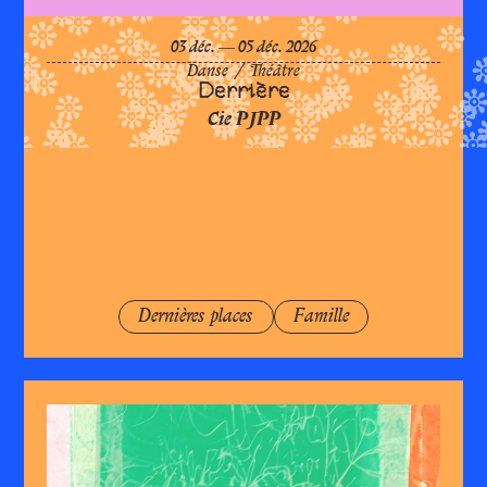
Derri
du
décembre
au
décembre
03
déc.
―
05
déc.
2026
Danse
/
Théâtre
Derrière
Cie PJPP
Dernières places
Famille