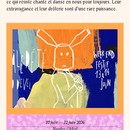
ce qui résiste chante et danse en nous pour toujours. Leur
extravagance et leur drôlerie sont d’une rare puissance.
Baro d'evel
du
juin
au
juin
10
juin
―
22
juin
2026
Nantes
/
Mixt