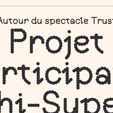
Autour du spectacle Trus
Projet
rticipa
hi-Sup