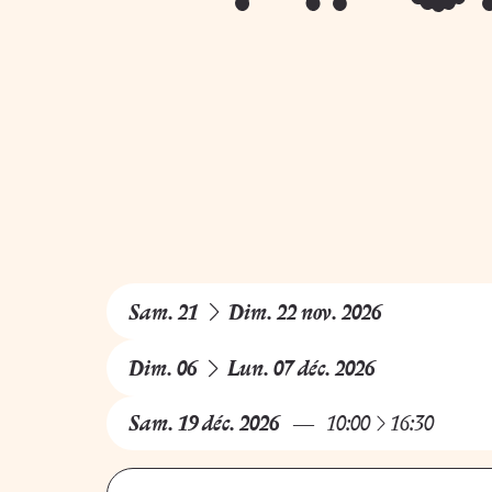
du
au
Sam.
21
Dim.
22
nov.
2026
du
au
Dim.
06
Lun.
07
déc.
2026
à
Sam.
19
déc.
2026
10:00
16:30