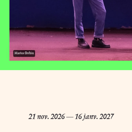
Magazine
Marine Bréhin
du
novembre
au
janvier
21
nov.
2026
―
16
janv.
2027