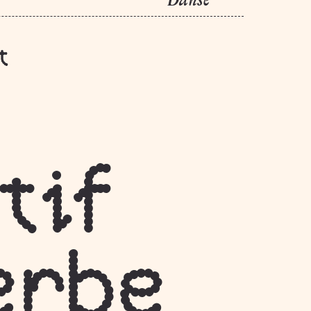
Danse
t
tif
erbe