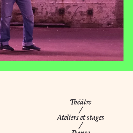
rts en Loire-Atlantique
Théâtre
/
Ateliers et stages
/