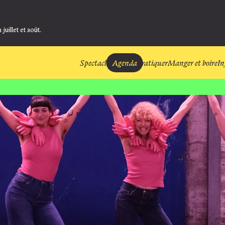
 juillet et août.
Spectacles
Agenda
Pratiquer
Manger et boire
In
TERIE
BAR / RESTAURANT
Mixt
vre Jeudi 27 août à 14:00
Fermé, ouvre Mardi 25 août 
tacle, la billetterie ouvre 1h30 avant en
h avant en salle Nova
Maison des 
Se former et
Pratiquer e