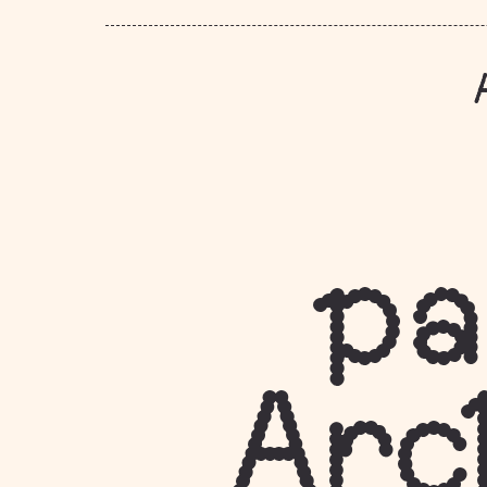
pa
Arc