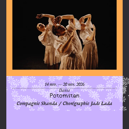
Poto
du
novembre
au
novembre
14
nov.
―
20
nov.
2026
Danse
Potomitan
Compagnie Skanda / Chorégraphie Jade Lada