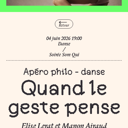
Maison des a
BAR / RESTAURANT
Se former et se prof
Fermé, ouvre Mardi 25 août à 12:00
Pratiquer et pa
Retour
JARDIN
Terrain d'arts en Lo
juin
04
juin
2026
19:00
Fermé, ouvre Lundi 24 août à 08:00
Danse
/
Soirée Som Qui
Apéro philo - danse
Quand le
geste pense
Elise Lerat et Manon Airaud