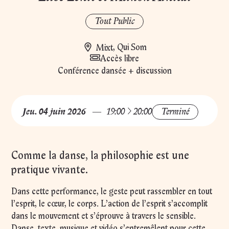
Tout Public
Mixt
,
Qui Som
Accès libre
Conférence dansée + discussion
à
Jeu.
04
juin
2026
19:00
20:00
Terminé
Comme la danse, la philosophie est une
pratique vivante.
Dans cette performance, le geste peut rassembler en tout
l’esprit, le cœur, le corps. L’action de l’esprit s’accomplit
dans le mouvement et s’éprouve à travers le sensible.
Danse, texte, musique et vidéo s’entremêlent pour cette