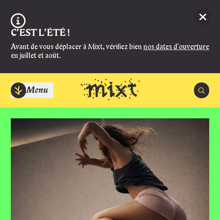
Aller au contenu principal
Ferme
Information :
C'EST L'ÉTÉ !
Avant de vous déplacer à Mixt, vérifiez bien
nos dates d'ouverture
en juillet et août.
Menu
Recherc
Spectacl
Agend
ACCUEIL
Manger et 
Fermé, ouvre Lundi à 14:00
Infos prati
BILLETTERIE
Magazi
Fermé, ouvre Jeudi 27 août à 14:00
Mixt
Les soirs de spectacle, la billetterie ouvre 1h30 avant en salle Super et 