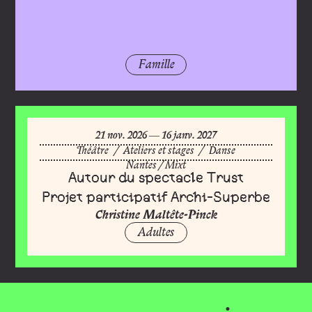
Famille
du
novembre
au
janvier
21
nov.
2026
―
16
janv.
2027
Théâtre
/
Ateliers et stages
/
Danse
Nantes
/
Mixt
Autour du spectacle Trust
Projet participatif Archi-Superbe
Christine Maltête-Pinck
Adultes