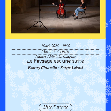
de
l’Erd
Le
octobre
16
oct.
2026
19:00
Musique
/
Poésie
Nantes
/
Mixt, La Chapelle
Le Paysage est une suite
Fanny Chiarello - Soizic Lebrat
Pays
Liste d'attente