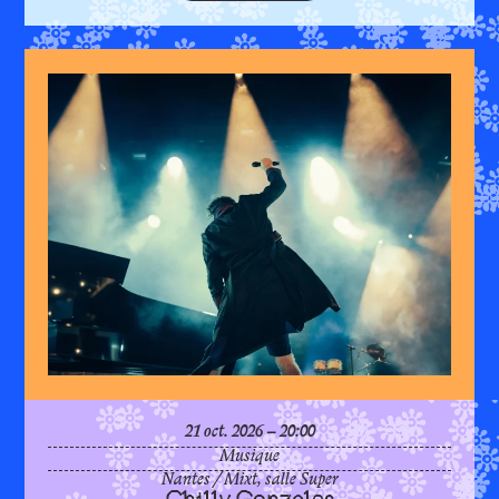
est u
suit
Chil
octobre
21
oct.
2026
20:00
Musique
Nantes
/
Mixt, salle Super