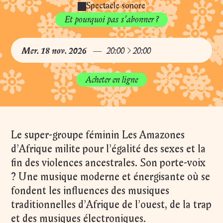
Am
Spectacle sonore
Et pourquoi pas s'abonner ?
à
Mer.
18
nov.
2026
20:00
20:00
Acheter en ligne
d'
Le super-groupe féminin Les Amazones
d’Afrique milite pour l’égalité des sexes et la
fin des violences ancestrales. Son porte-voix
? Une musique moderne et énergisante où se
fondent les influences des musiques
traditionnelles d’Afrique de l’ouest, de la trap
et des musiques électroniques.