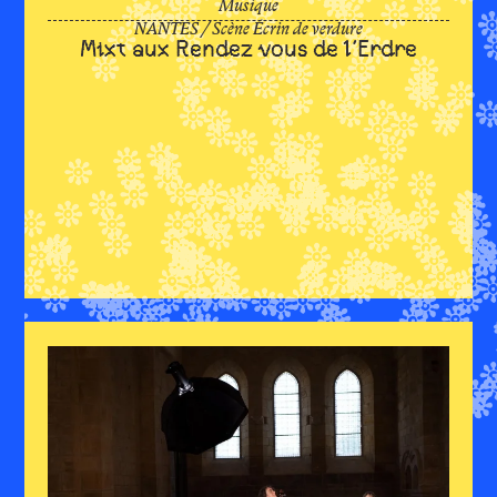
Mix
Musique
NANTES
/
Scène Écrin de verdure
Mixt aux Rendez vous de l’Erdre
aux
Rend
vou