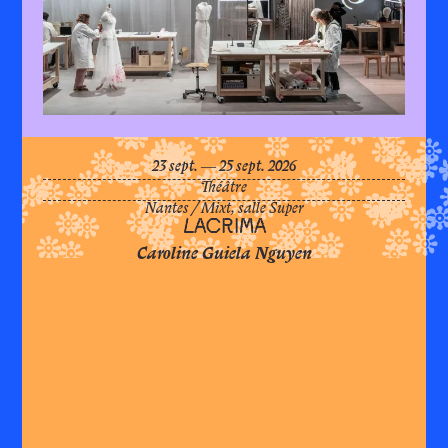
LACR
du
septembre
au
septembre
23
sept.
―
25
sept.
2026
Théâtre
Nantes
/
Mixt, salle Super
LACRIMA
Caroline Guiela Nguyen