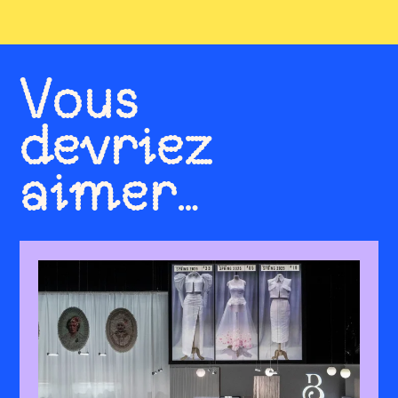
Vous
devriez
aimer…