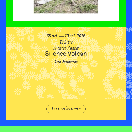
Silen
du
octobre
au
octobre
09
oct.
―
10
oct.
2026
Théâtre
Nantes
/
Mixt
Silence Volcan
Cie Brumes
Volc
Liste d'attente