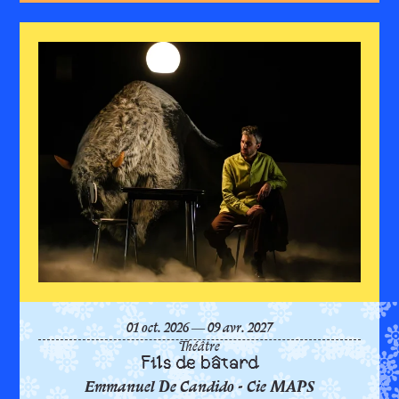
Fils 
du
octobre
au
avril
01
oct.
2026
―
09
avr.
2027
Théâtre
Fils de bâtard
Emmanuel De Candido - Cie MAPS