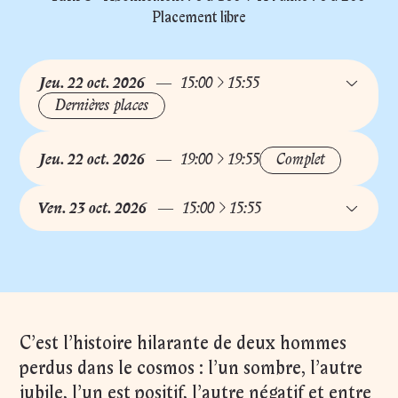
Durée du spectacle : 0h55
Placement libre
à
Jeu.
22
oct.
2026
15:00
15:55
Dernières places
à
Jeu.
22
oct.
2026
19:00
19:55
Complet
à
Ven.
23
oct.
2026
15:00
15:55
C’est l’histoire hilarante de deux hommes
perdus dans le cosmos : l’un sombre, l’autre
jubile, l’un est positif, l’autre négatif et entre