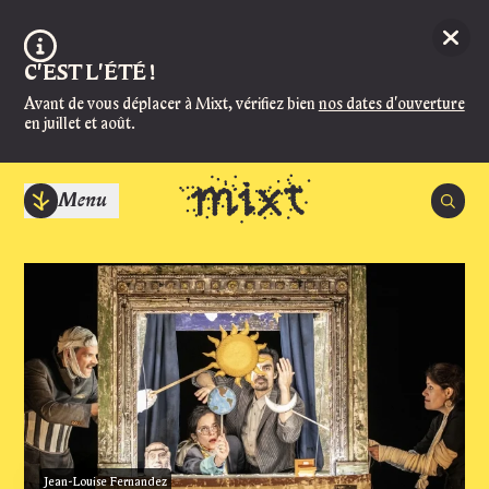
Aller au contenu principal
Ferme
Information :
C'EST L'ÉTÉ !
Avant de vous déplacer à Mixt, vérifiez bien
nos dates d'ouverture
en juillet et août.
Menu
Recherc
Spectacles
Agenda
ACCUEIL
Manger et boire
Ouvert jusqu'à 17:30
Infos pratiques
BILLETTERIE
Magazine
Fermé, ouvre Jeudi 27 août à 14:00
Mixt
Les soirs de spectacle, la billetterie ouvre 1h30 avant en salle Super et 
Jean-Louise Fernandez