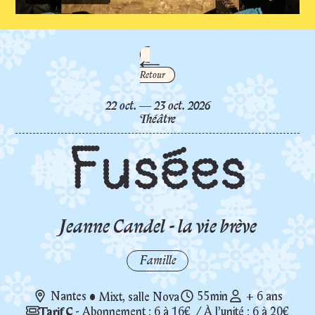
Maison des artistes
BAR / RESTAURANT
Se former et se professionna
Fermé, ouvre Mardi 25 août à 12:00
Pratiquer et participer
Retour
JARDIN
Terrain d'arts en Loire-Atla
Fu
du
octobre
au
octobre
22
oct.
―
23
oct.
2026
Fermé, ouvre Lundi 24 août à 08:00
Théâtre
Fusées
Jeanne Candel - la vie brève
Famille
Nantes
•
Mixt, salle Nova
55min
+ 6 ans
Tarif C
- Abonnement : 6 à 16€ / À l’unité : 6 à 20€