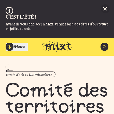
Aller au contenu principal
Ferme
Information :
C'EST L'ÉTÉ !
Avant de vous déplacer à Mixt, vérifiez bien
nos dates d'ouverture
en juillet et août.
Menu
Recherc
Spectacles
Fermer
Agenda
Terrain d'arts en Loire-Atlantique
ACCUEIL
Manger et boire
Fermé, ouvre à 14:00
Comité des
Infos pratiques
BILLETTERIE
Magazine
territoires
Fermé, ouvre Jeudi 27 août à 14:00
Mixt
Les soirs de spectacle, la billetterie ouvre 1h30 avant en salle Super