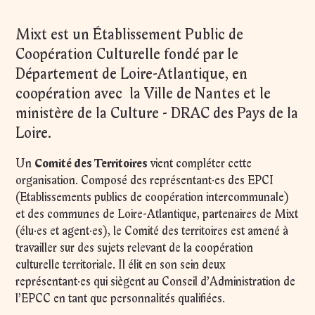
et 1h avant en salle Nova
Maison des artistes
Se former et se professionnaliser
Mixt est un Établissement Public de
BAR / RESTAURANT
Coopération Culturelle fondé par le
Pratiquer et participer
Fermé, ouvre Mardi 25 août à 12:00
Département de Loire-Atlantique, en
Terrain d'arts en Loire-Atlantique
JARDIN
coopération avec la Ville de Nantes et le
ministère de la Culture - DRAC des Pays de la
Fermé, ouvre Lundi 24 août à 08:00
Loire.
Un
Comité des Territoires
vient compléter cette
organisation. Composé des représentant·es des EPCI
(Etablissements publics de coopération intercommunale)
et des communes de Loire-Atlantique, partenaires
de Mixt
(élu·es et agent·es), le Comité des territoires est amené à
travailler sur des sujets relevant de la coopération
culturelle territoriale. Il élit en son sein deux
représentant·es qui siègent au Conseil d’Administration de
l’EPCC en tant que personnalités qualifiées.