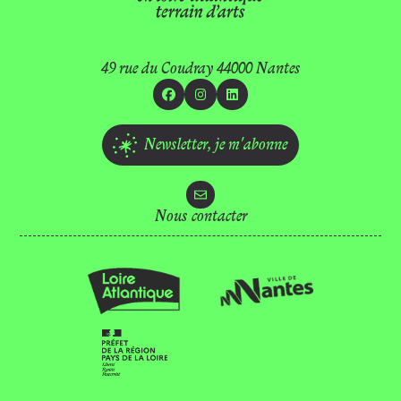
49 rue du Coudray 44000 Nantes
Facebook
Instagram
Linkedin
Newsletter,
je m'abonne
Nous contacter
Location d’espaces
Mécénat
Equipe
Recrutements
Marchés publics
Ressources
Technique
Presse
FAQ