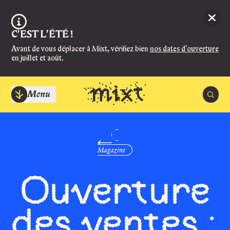
Aller au contenu principal
Ferme
Information :
C'EST L'ÉTÉ !
Avant de vous déplacer à Mixt, vérifiez bien
nos dates d'ouverture
en juillet et août.
Menu
Recherc
Spectacles
Fermer
Agenda
Magazine
ACCUEIL
Manger et boire
Fermé, ouvre Lundi à 14:00
Ouverture
Infos pratiques
BILLETTERIE
Magazine
Fermé, ouvre Jeudi 27 août à 14:00
des ventes :
Mixt
Les soirs de spectacle, la billetterie ouvre 1h30 avant en salle Super