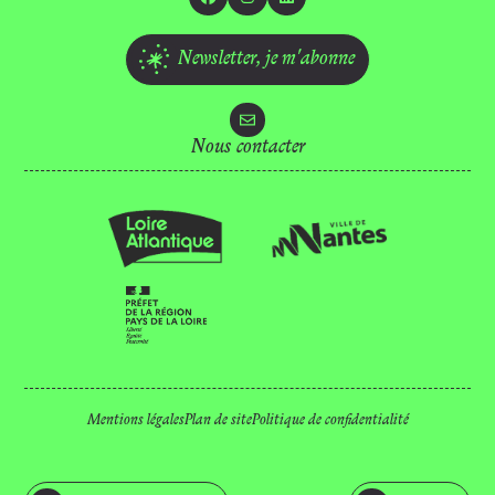
Facebook
Instagram
Linkedin
Newsletter,
je m'abonne
Nous contacter
Location d’espaces
Mécénat
Equipe
Recrutements
Marchés publics
Ressources
Technique
Presse
FAQ
Mentions légales
Plan de site
Politique de confidentialité
Nous contacter